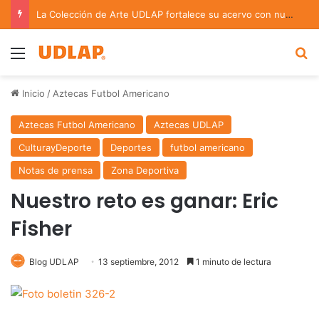
La Colección de Arte UDLAP fortalece su acervo con nuevas obras de artistas emergentes y consolidados
Menu
B
Inicio
/
Aztecas Futbol Americano
Aztecas Futbol Americano
Aztecas UDLAP
CulturayDeporte
Deportes
futbol americano
Notas de prensa
Zona Deportiva
Nuestro reto es ganar: Eric
Fisher
Blog UDLAP
13 septiembre, 2012
1 minuto de lectura