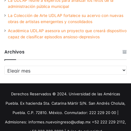
La UDLAP reúne a expertos para analizar los retos de la
administración pública municipal
La Colección de Arte UDLAP fortalece su acervo con nuevas
obras de artistas emergentes y consolidados
Académica UDLAP asesora un proyecto que creará dispositivo
capaz de clasificar episodios ansioso-depresivos
Archivos
Archivos
Derechos Reservados © 2024. Universidad de las Américas
Puebla. Ex hacienda Sta. Catarina Mártir S/N. San Andrés Cholula,
Puebla. C.P. 72810. México. Conmutador: 222 229 20 00 |
Admisiones: informes.nuevoingreso@udlap.mx +52 222 229 2112,