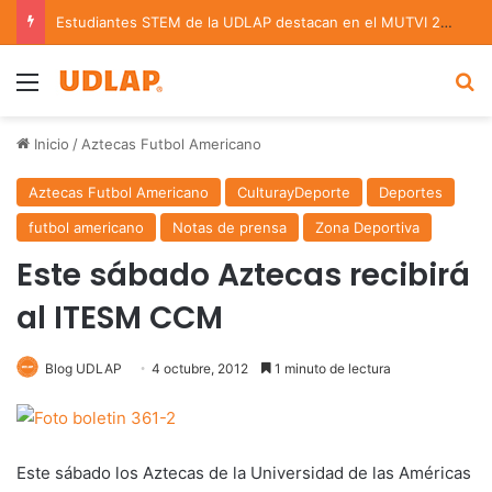
Estudiantes STEM de la UDLAP destacan en el MUTVI 2026
Menu
B
Inicio
/
Aztecas Futbol Americano
Aztecas Futbol Americano
CulturayDeporte
Deportes
futbol americano
Notas de prensa
Zona Deportiva
Este sábado Aztecas recibirá
al ITESM CCM
Blog UDLAP
4 octubre, 2012
1 minuto de lectura
Este sábado los Aztecas de la Universidad de las Américas