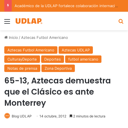
Académico de la UDLAP fortalece colaboración internacional con estancia de investigación en Argentina
Menu
B
Inicio
/
Aztecas Futbol Americano
Aztecas Futbol Americano
Aztecas UDLAP
CulturayDeporte
Deportes
futbol americano
Notas de prensa
Zona Deportiva
65-13, Aztecas demuestra
que el Clásico es ante
Monterrey
Blog UDLAP
14 octubre, 2012
2 minutos de lectura