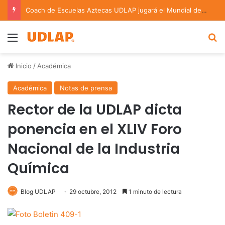
Coach de Escuelas Aztecas UDLAP jugará el Mundial de Flag Football en Alemania
Menu
B
Inicio
/
Académica
Académica
Notas de prensa
Rector de la UDLAP dicta
ponencia en el XLIV Foro
Nacional de la Industria
Química
Blog UDLAP
29 octubre, 2012
1 minuto de lectura