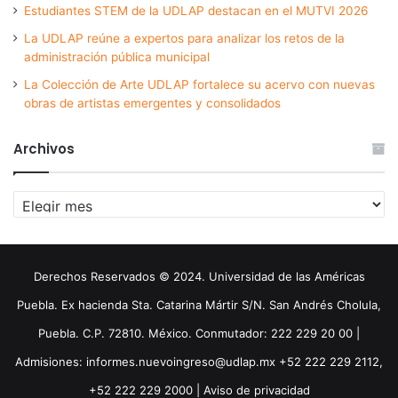
Estudiantes STEM de la UDLAP destacan en el MUTVI 2026
La UDLAP reúne a expertos para analizar los retos de la
administración pública municipal
La Colección de Arte UDLAP fortalece su acervo con nuevas
obras de artistas emergentes y consolidados
Archivos
Archivos
Derechos Reservados © 2024. Universidad de las Américas
Puebla. Ex hacienda Sta. Catarina Mártir S/N. San Andrés Cholula,
Puebla. C.P. 72810. México. Conmutador: 222 229 20 00 |
Admisiones: informes.nuevoingreso@udlap.mx +52 222 229 2112,
+52 222 229 2000 |
Aviso de privacidad