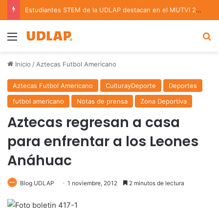
Estudiantes STEM de la UDLAP destacan en el MUTVI 2026
Menu
B
Inicio
/
Aztecas Futbol Americano
Aztecas Futbol Americano
CulturayDeporte
Deportes
futbol americano
Notas de prensa
Zona Deportiva
Aztecas regresan a casa
para enfrentar a los Leones
Anáhuac
Blog UDLAP
1 noviembre, 2012
2 minutos de lectura