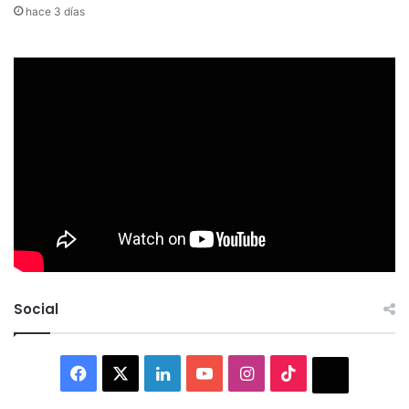
hace 3 días
Social
Facebook
X
LinkedIn
YouTube
Instagram
TikTok
Thread