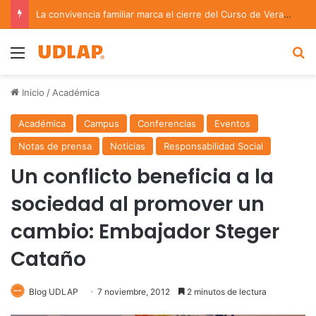
La convivencia familiar marca el cierre del Curso de Verano de Escuelas Aztecas
Menu
B
Inicio
/
Académica
Académica
Campus
Conferencias
Eventos
Notas de prensa
Noticias
Responsabilidad Social
Un conflicto beneficia a la
sociedad al promover un
cambio: Embajador Steger
Cataño
Blog UDLAP
7 noviembre, 2012
2 minutos de lectura