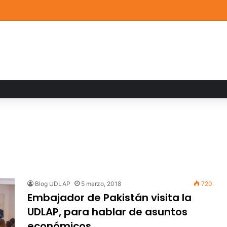
a familiar marca el cierre del Curso de Verano de Escuelas Aztecas
Blog UDLAP
5 marzo, 2018
720
Embajador de Pakistán visita la
UDLAP, para hablar de asuntos
económicos