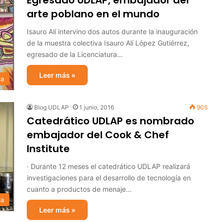
Egresado UDLAP, embajador del
arte poblano en el mundo
Isauro Alí intervino dos autos durante la inauguración
de la muestra colectiva Isauro Alí López Gutiérrez,
egresado de la Licenciatura…
Leer más »
ia
Blog UDLAP
1 junio, 2016
905
Catedrático UDLAP es nombrado
embajador del Cook & Chef
Institute
· Durante 12 meses el catedrático UDLAP realizará
investigaciones para el desarrollo de tecnología en
cuanto a productos de menaje…
ca
Leer más »