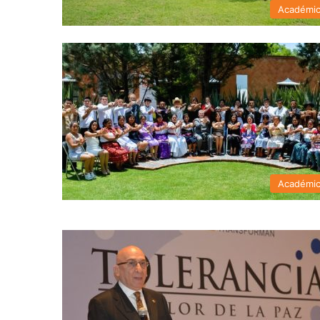
Académi
Académi