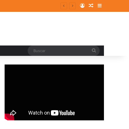
Log In
Random Article
Sidebar
Buscar