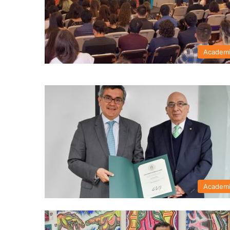
Academ
Academ