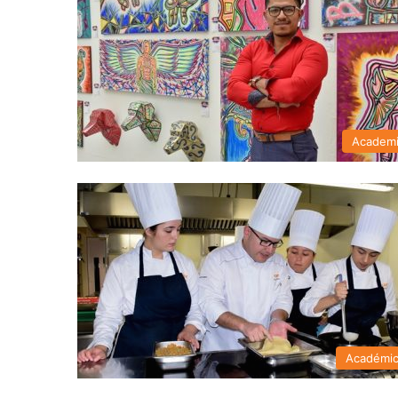
Academ
Académi