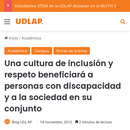
Estudiantes STEM de la UDLAP destacan en el MUTVI 2026
Menu
B
Inicio
/
Académica
Académica
Campus
Notas de prensa
Una cultura de inclusión y
respeto beneficiará a
personas con discapacidad
y a la sociedad en su
conjunto
Blog UDLAP
14 noviembre, 2012
2 minutos de lectura