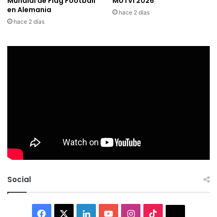
Mundial de Flag Football
MUTVI 2026
en Alemania
hace 2 días
hace 2 días
Social
Facebook
X
LinkedIn
YouTube
Instagram
TikTok
Thread