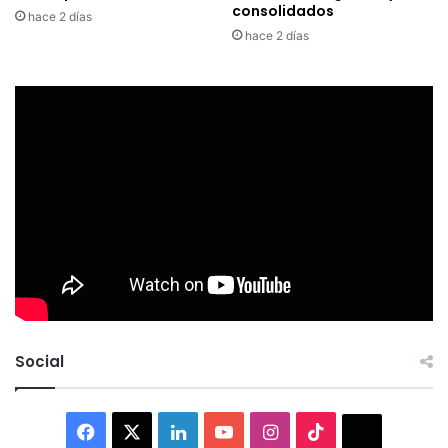
consolidados
hace 2 días
hace 2 días
Social
Facebook
X
LinkedIn
YouTube
Instagram
TikTok
Thread