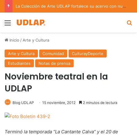
La Colección de Arte UDLAP fortalece su acervo con nuevas obras de artistas emergentes y consolidados
Menu
B
Inicio
/
Arte y Cultura
Arte y Cultura
Comunidad
CulturayDeporte
Estudiantes
Notas de prensa
Noviembre teatral en la
UDLAP
Blog UDLAP
15 noviembre, 2012
2 minutos de lectura
Terminó la temporada “La Cantante Calva” y el 20 de