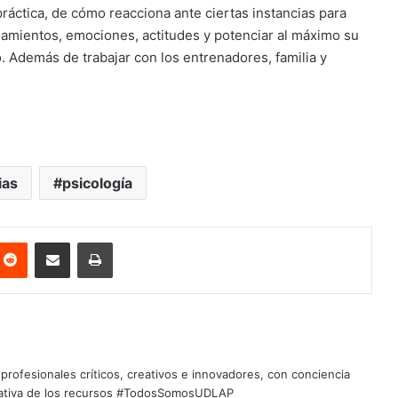
práctica, de cómo reacciona ante ciertas instancias para
samientos, emociones, actitudes y potenciar al máximo su
 Además de trabajar con los entrenadores, familia y
ias
psicología
nterest
Reddit
Share via Email
Print
profesionales críticos, creativos e innovadores, con conciencia
quitativa de los recursos #TodosSomosUDLAP