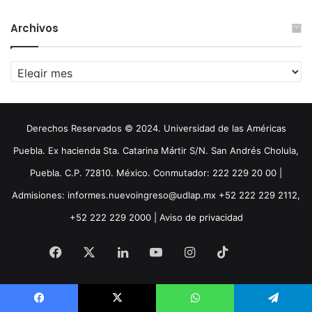
Archivos
Archivos
Derechos Reservados © 2024. Universidad de las Américas
Puebla. Ex hacienda Sta. Catarina Mártir S/N. San Andrés Cholula,
Puebla. C.P. 72810. México. Conmutador: 222 229 20 00 |
Admisiones: informes.nuevoingreso@udlap.mx +52 222 229 2112,
+52 222 229 2000 |
Aviso de privacidad
Facebook
X
LinkedIn
YouTube
Instagram
TikTok
Threa
Facebook
X
WhatsApp
Telegram