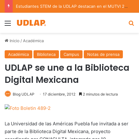
Estudiantes STEM de la UDLAP destacan en el MUTVI 2026
Menu
B
Inicio
/
Académica
Académica
Biblioteca
Campus
Notas de prensa
UDLAP se une a la Biblioteca
Digital Mexicana
Blog UDLAP
17 diciembre, 2012
2 minutos de lectura
La Universidad de las Américas Puebla fue invitada a ser
parte de la Biblioteca Digital Mexicana, proyecto