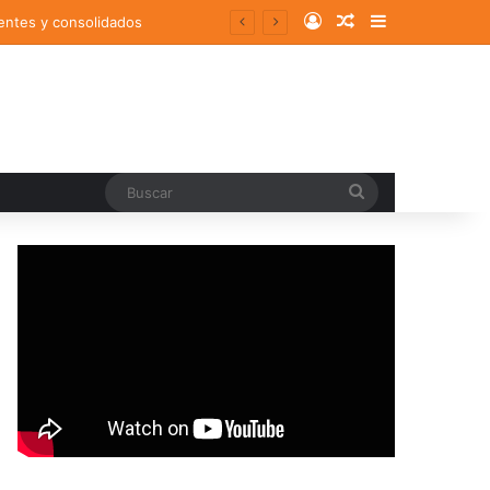
Log In
Random Article
Sidebar
entes y consolidados
Buscar