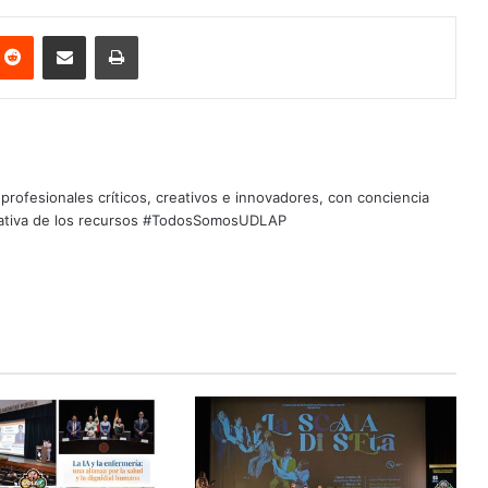
nterest
Reddit
Share via Email
Print
profesionales críticos, creativos e innovadores, con conciencia
quitativa de los recursos #TodosSomosUDLAP