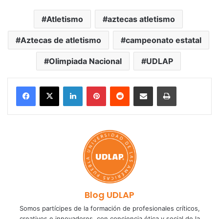
Atletismo
aztecas atletismo
Aztecas de atletismo
campeonato estatal
Olimpiada Nacional
UDLAP
LinkedIn
Pinterest
Reddit
Share via Email
Print
Blog UDLAP
Somos partícipes de la formación de profesionales críticos,
creativos e innovadores, con conciencia ética y social de la