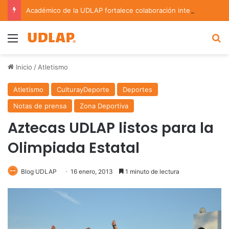
Académico de la UDLAP fortalece colaboración internacional con estancia de investigación en Argentina
Menu
B
Inicio
/
Atletismo
Atletismo
CulturayDeporte
Deportes
Notas de prensa
Zona Deportiva
Aztecas UDLAP listos para la
Olimpiada Estatal
Blog UDLAP
16 enero, 2013
1 minuto de lectura