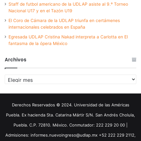
Staff de futbol americano de la UDLAP asiste al 9.º Torneo
Nacional U17 y en el Tazón U19
El Coro de Cámara de la UDLAP triunfa en certámenes
internacionales celebrados en España
Egresada UDLAP Cristina Nakad interpreta a Carlotta en El
fantasma de la ópera México
Archivos
Archivos
Derechos Reservados © 2024. Universidad de las Américas
Puebla. Ex hacienda Sta. Catarina Mártir S/N. San Andrés Cholula,
Puebla. C.P. 72810. México. Conmutador: 222 229 20 00 |
Admisiones: informes.nuevoingreso@udlap.mx +52 222 229 2112,