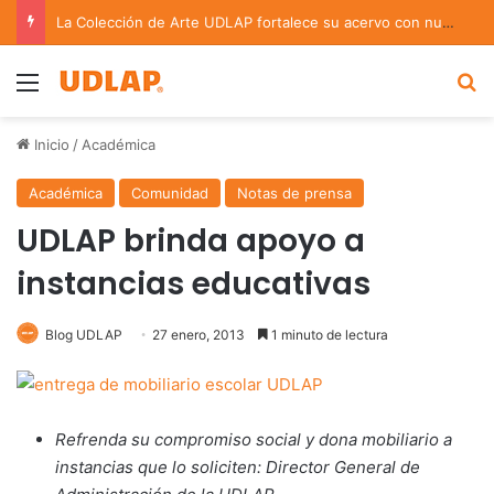
La Colección de Arte UDLAP fortalece su acervo con nuevas obras de artistas emergentes y consolidados
Menu
B
Inicio
/
Académica
Académica
Comunidad
Notas de prensa
UDLAP brinda apoyo a
instancias educativas
Blog UDLAP
27 enero, 2013
1 minuto de lectura
Refrenda su compromiso social y dona mobiliario a
instancias que lo soliciten: Director General de