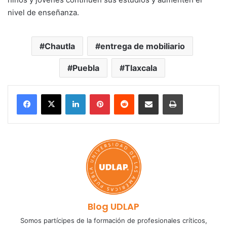
nivel de enseñanza.
Chautla
entrega de mobiliario
Puebla
Tlaxcala
LinkedIn
Pinterest
Reddit
Share via Email
Print
Blog UDLAP
Somos partícipes de la formación de profesionales críticos,