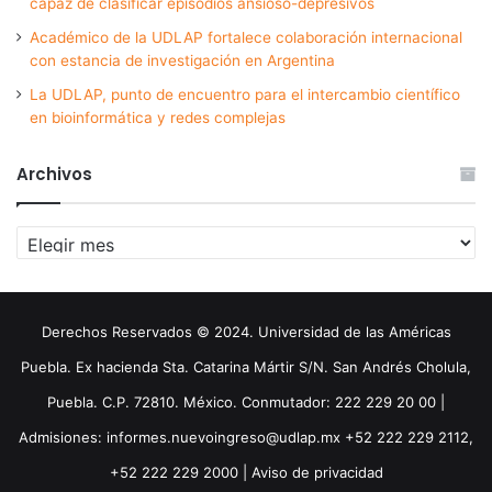
capaz de clasificar episodios ansioso-depresivos
Académico de la UDLAP fortalece colaboración internacional
con estancia de investigación en Argentina
La UDLAP, punto de encuentro para el intercambio científico
en bioinformática y redes complejas
Archivos
Archivos
Derechos Reservados © 2024. Universidad de las Américas
Puebla. Ex hacienda Sta. Catarina Mártir S/N. San Andrés Cholula,
Puebla. C.P. 72810. México. Conmutador: 222 229 20 00 |
Admisiones: informes.nuevoingreso@udlap.mx +52 222 229 2112,
+52 222 229 2000 |
Aviso de privacidad