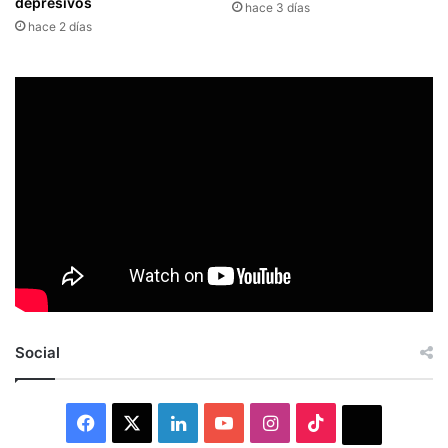
depresivos
hace 3 días
hace 2 días
Social
Facebook
X
LinkedIn
YouTube
Instagram
TikTok
Thread