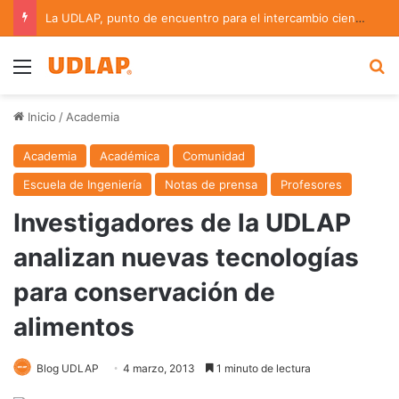
La UDLAP, punto de encuentro para el intercambio científico en bioinformática y redes complejas
Menu
B
Inicio
/
Academia
Academia
Académica
Comunidad
Escuela de Ingeniería
Notas de prensa
Profesores
Investigadores de la UDLAP
analizan nuevas tecnologías
para conservación de
alimentos
Blog UDLAP
4 marzo, 2013
1 minuto de lectura