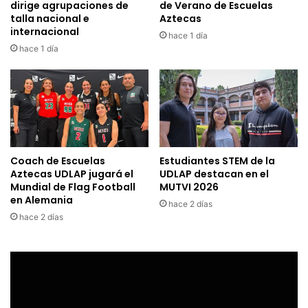
dirige agrupaciones de
de Verano de Escuelas
talla nacional e
Aztecas
internacional
hace 1 día
hace 1 día
Coach de Escuelas
Estudiantes STEM de la
Aztecas UDLAP jugará el
UDLAP destacan en el
Mundial de Flag Football
MUTVI 2026
en Alemania
hace 2 días
hace 2 días