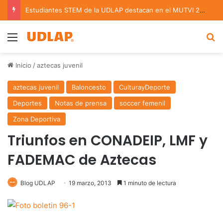
Estudiantes STEM de la UDLAP destacan en el MUTVI 2026
Menu
B
Inicio
/
aztecas juvenil
aztecas juvenil
Baloncesto
CulturayDeporte
Deportes
Notas de prensa
soccer femenil
Zona Deportiva
Triunfos en CONADEIP, LMF y
FADEMAC de Aztecas
Blog UDLAP
19 marzo, 2013
1 minuto de lectura