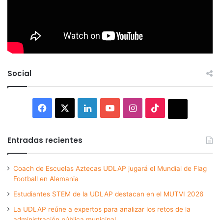
Social
Facebook
X
LinkedIn
YouTube
Instagram
TikTok
Thread
Entradas recientes
Coach de Escuelas Aztecas UDLAP jugará el Mundial de Flag
Football en Alemania
Estudiantes STEM de la UDLAP destacan en el MUTVI 2026
La UDLAP reúne a expertos para analizar los retos de la
administración pública municipal