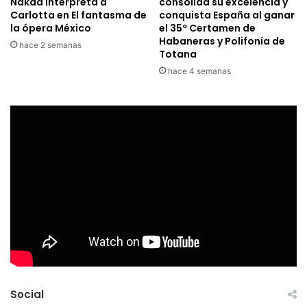
Nakad interpreta a
consolida su excelencia y
Carlotta en El fantasma de
conquista España al ganar
la ópera México
el 35º Certamen de
Habaneras y Polifonía de
hace 2 semanas
Totana
hace 4 semanas
Social