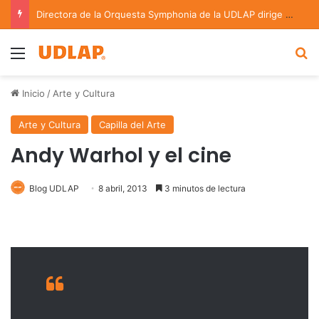
Directora de la Orquesta Symphonia de la UDLAP dirige agrupaciones de talla nacional e internacional
Menu
B
Inicio
/
Arte y Cultura
Arte y Cultura
Capilla del Arte
Andy Warhol y el cine
Blog UDLAP
8 abril, 2013
3 minutos de lectura