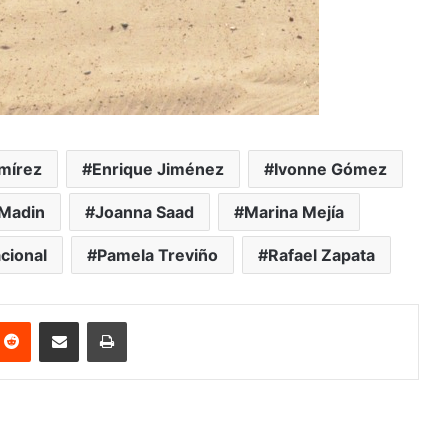
mírez
Enrique Jiménez
Ivonne Gómez
 Madin
Joanna Saad
Marina Mejía
cional
Pamela Treviño
Rafael Zapata
nterest
Reddit
Share via Email
Print