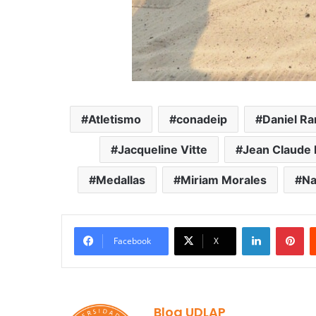
Atletismo
conadeip
Daniel Ra
Jacqueline Vitte
Jean Claude
Medallas
Miriam Morales
Na
LinkedIn
Pi
Facebook
X
Blog UDLAP