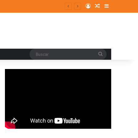
Log In
Random Article
Sidebar
Buscar