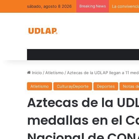
sábado, agosto 8 2026
Breaking News
La convivenci
Inicio
/
Atletismo
/
Aztecas de la UDLAP llegan a 11 me
Atletismo
CulturayDeporte
Deportes
Notas d
Aztecas de la UDL
medallas en el 
Nacional de CON