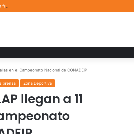
a familiar marca el cierre del Curso de Verano de Escuelas Aztecas
dallas en el Campeonato Nacional de CONADEIP
e prensa
Zona Deportiva
AP llegan a 11
Campeonato
ADEIP