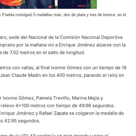
as Puebla
consiguió 5 medallas más, dos de plata y tres de bronce, en el
aro, sede del Nacional de la Comisión Nacional Deportiva
emprano por la mañana vio a Enrique Jiménez alzarse con la
ia de 7.02 metros en el salto de longitud.
tros con vallas, al final Ivonne Gómez con un tiempo de 16
 Jean Claude Madin en los 400 metros, parando el reloj en
or Ivonne Gómez, Pamela Treviño, Marina Mejía y
el relevo 4×100 metros con tiempo de 49:96 segundos.
nrique Jiménez y Rafael Zapata se colgaron la medalla de
do 42:95 segundos.
ismo de la UDLAP continúa en plan grande y para el