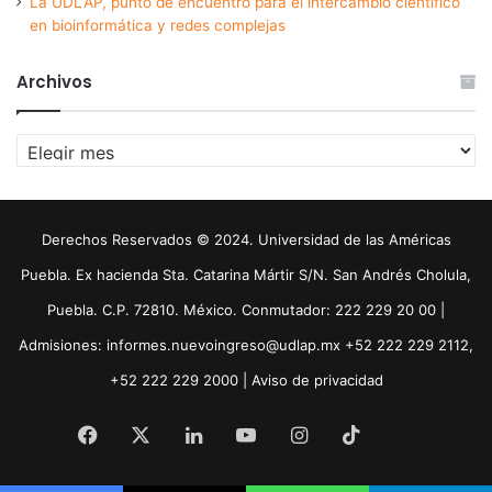
La UDLAP, punto de encuentro para el intercambio científico
en bioinformática y redes complejas
Archivos
Archivos
Derechos Reservados © 2024. Universidad de las Américas
Puebla. Ex hacienda Sta. Catarina Mártir S/N. San Andrés Cholula,
Puebla. C.P. 72810. México. Conmutador: 222 229 20 00 |
Admisiones: informes.nuevoingreso@udlap.mx +52 222 229 2112,
+52 222 229 2000 |
Aviso de privacidad
Facebook
X
LinkedIn
YouTube
Instagram
TikTok
Threa