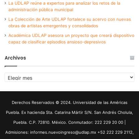
La UDLAP reúne a expertos para analizar los retos de la
administración pública municipal
La Colección de Arte UDLAP fortalece su acervo con nuevas
obras de artistas emergentes y consolidados
Académica UDLAP asesora un proyecto que creará dispositivo
capaz de clasificar episodios ansioso-depresivos
Archivos
Archivos
Derechos Reservados © 2024. Universidad de las Américas
Puebla. Ex hacienda Sta. Catarina Mártir S/N. San Andrés Cholula,
Puebla. C.P. 72810. México. Conmutador: 222 229 20 00 |
Admisiones: informes.nuevoingreso@udlap.mx +52 222 229 2112,