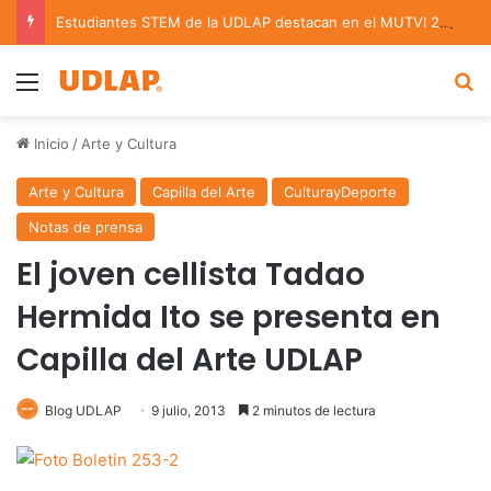
Estudiantes STEM de la UDLAP destacan en el MUTVI 2026
Menu
B
Inicio
/
Arte y Cultura
Arte y Cultura
Capilla del Arte
CulturayDeporte
Notas de prensa
El joven cellista Tadao
Hermida Ito se presenta en
Capilla del Arte UDLAP
Blog UDLAP
9 julio, 2013
2 minutos de lectura