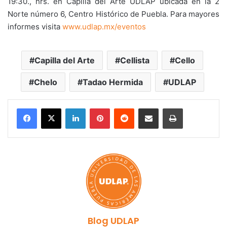
19:30., hrs. en Capilla del Arte UDLAP ubicada en la 2
Norte número 6, Centro Histórico de Puebla. Para mayores
informes visita
www.udlap.mx/eventos
Capilla del Arte
Cellista
Cello
Chelo
Tadao Hermida
UDLAP
LinkedIn
Pinterest
Reddit
Share via Email
Print
Blog UDLAP