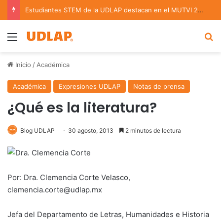
Estudiantes STEM de la UDLAP destacan en el MUTVI 2026
Menu
B
Inicio
/
Académica
Académica
Expresiones UDLAP
Notas de prensa
¿Qué es la literatura?
Blog UDLAP
30 agosto, 2013
2 minutos de lectura
Por: Dra. Clemencia Corte Velasco,
clemencia.corte@udlap.mx
Jefa del Departamento de Letras, Humanidades e Historia