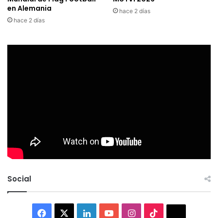
en Alemania
hace 2 días
hace 2 días
Social
Facebook
X
LinkedIn
YouTube
Instagram
TikTok
Thread