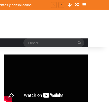
Log In
Random Article
Sidebar
entes y consolidados
Buscar