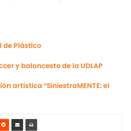
l de Plástico
ccer y baloncesto de la UDLAP
ón artística “SiniestraMENTE: el
nterest
Reddit
Share via Email
Print