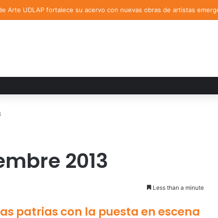
de Arte UDLAP fortalece su acervo con nuevas obras de artistas emerg
3
iembre 2013
Less than a minute
stas patrias con la puesta en escena