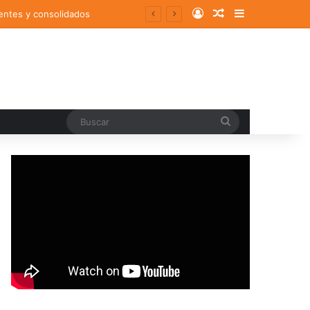
Log In
Random Article
Sidebar
entes y consolidados
Buscar