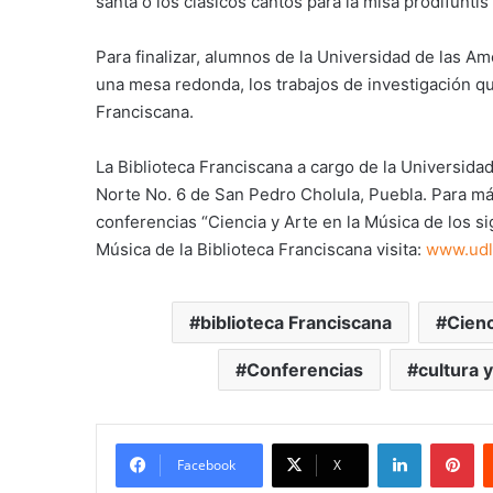
santa o los clásicos cantos para la misa prodifuntis 
Para finalizar, alumnos de la Universidad de las A
una mesa redonda, los trabajos de investigación que
Franciscana.
La Biblioteca Franciscana a cargo de la Universida
Norte No. 6 de San Pedro Cholula, Puebla. Para más
conferencias “Ciencia y Arte en la Música de los si
Música de la Biblioteca Franciscana visita:
www.udl
biblioteca Franciscana
Cienc
Conferencias
cultura 
LinkedIn
Pi
Facebook
X