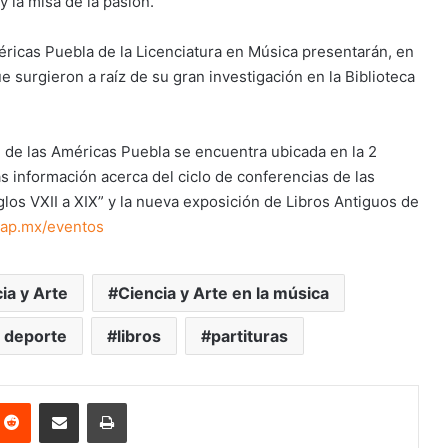
y la misa de la pasión.
méricas Puebla de la Licenciatura en Música presentarán, en
 surgieron a raíz de su gran investigación en la Biblioteca
d de las Américas Puebla se encuentra ubicada en la 2
 información acerca del ciclo de conferencias de las
glos VXII a XIX” y la nueva exposición de Libros Antiguos de
ap.mx/eventos
ia y Arte
Ciencia y Arte en la música
y deporte
libros
partituras
nterest
Reddit
Share via Email
Print