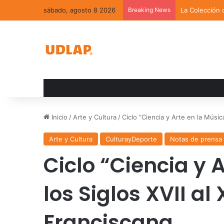
sábado, agosto 8 2026
Breaking News
La Colección 
Inicio
/
Arte y Cultura
/
Ciclo “Ciencia y Arte en la Música
Arte y Cultura
CulturayDeporte
Notas de prensa
Ciclo “Ciencia y 
los Siglos XVII al
Franciscana