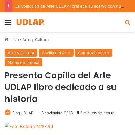
La Colección de Arte UDLAP fortalece su acervo con nuevas obras de artistas emergentes y consolidados
Menu
B
Inicio
/
Arte y Cultura
Arte y Cultura
Capilla del Arte
CulturayDeporte
Notas de prensa
Presenta Capilla del Arte
UDLAP libro dedicado a su
historia
Blog UDLAP
8 noviembre, 2013
3 minutos de lectura