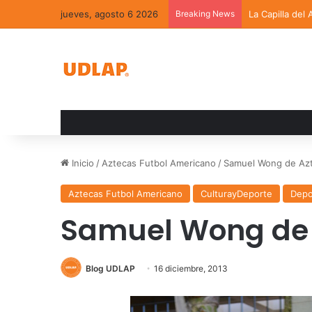
jueves, agosto 6 2026
Breaking News
La Capilla del
Inicio
/
Aztecas Futbol Americano
/
Samuel Wong de Az
Aztecas Futbol Americano
CulturayDeporte
Depo
Samuel Wong de 
Blog UDLAP
16 diciembre, 2013