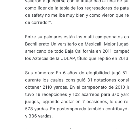
valieron a quedarse con la titularidad al final d
como líder de la tabla de los regresadores de pat
de safety no me iba muy bien y como vieron que r
de corredor”.
Entre su palmarés están los multi campeonatos co
Bachillerato Universitario de Mexicali, Mejor jugad
americano de todo Baja California en 2011, camp
los Aztecas de la UDLAP, título que repitió en 20
Sus números: En 6 años de elegibilidad jugó 51 
durante los cuales consiguió 31 notaciones cons
obtener 2110 yardas. En el campeonato de 2010 j
tuvo 19 recepciones y 102 acarreos para 670 yard
juegos, logrando anotar en 7 ocasiones, lo que r
578 yardas. En postemporada también contribuyó c
y 336 yardas.