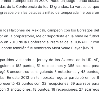
e su primera temporada en 2007. “Hubo un juego donde estaba
adas de la Conferencia de los 12 grandes. La verdad es que
egresaba bien las patadas a mitad de temporada me pasaron
n los Halcones de Mexicali, campeón con los Borregos del
or en la preparatoria, Mejor deportista en la rama de futbol
eón en 2010 de la Conferencia Premier de la CONADEIP con
13, donde también fue nombrado Most Value Player (MVP).
partidos vistiendo el jersey de los Aztecas de la UDLAP,
iguiendo 182 puntos, 51 recepciones y 355 acarreos para
ugó 8 encuentros consiguiendo 8 notaciones y 48 puntos,
as. En este 2013 en temporada regular participó en los 9
epresentó 42 puntos con 32 recepciones, 69 acarreos para
on 3 anotaciones, 18 puntos, 18 recepciones, 27 acarreos