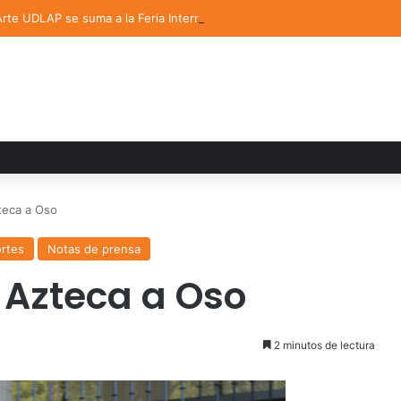
 Arte UDLAP se suma a la Feria Internacional del Libro en Puebla
teca a Oso
rtes
Notas de prensa
Azteca a Oso
2 minutos de lectura