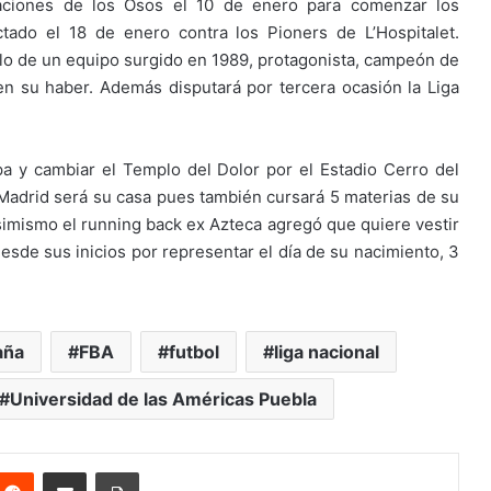
aciones de los Osos el 10 de enero para comenzar los
tado el 18 de enero contra los Pioners de L’Hospitalet.
illo de un equipo surgido en 1989, protagonista, campeón de
n su haber. Además disputará por tercera ocasión la Liga
pa y cambiar el Templo del Dolor por el Estadio Cerro del
Madrid será su casa pues también cursará 5 materias de su
imismo el running back ex Azteca agregó que quiere vestir
esde sus inicios por representar el día de su nacimiento, 3
aña
FBA
futbol
liga nacional
Universidad de las Américas Puebla
nterest
Reddit
Share via Email
Print