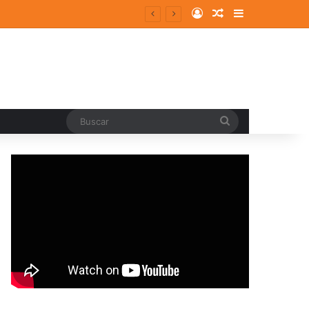
Log In
Random Article
Sidebar
Buscar