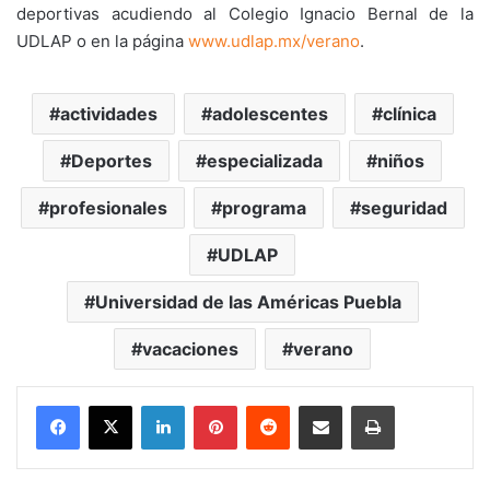
deportivas acudiendo al Colegio Ignacio Bernal de la
UDLAP o en la página
www.udlap.mx/verano
.
actividades
adolescentes
clínica
Deportes
especializada
niños
profesionales
programa
seguridad
UDLAP
Universidad de las Américas Puebla
vacaciones
verano
LinkedIn
Pinterest
Reddit
Share via Email
Print