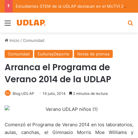
Estudiantes STEM de la UDLAP destacan en el MUTVI 2026
Menu
B
Inicio
/
Comunidad
Comunidad
CulturayDeporte
Notas de prensa
Arranca el Programa de
Verano 2014 de la UDLAP
Blog UDLAP
14 julio, 2014
2 minutos de lectura
Comenzó el Programa de Verano 2014 en los laboratorios,
aulas, canchas, el Gimnasio Morris Moe Williams y