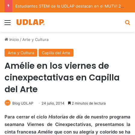
Estudiantes STEM de la UDLAP destacan en el MUTVI 2026
Menu
B
Inicio
/
Arte y Cultura
Arte y Cultura
Capilla del Arte
Amélie en los viernes de
cinexpectativas en Capilla
del Arte
Blog UDLAP
24 julio, 2014
2 minutos de lectura
Para cerrar el ciclo
Historias de día
de nuestro programa
seamana Viernes de Cinexpectativas, presentamos la
cinta francesa
Amélie
que con su alegría y colorido se ha