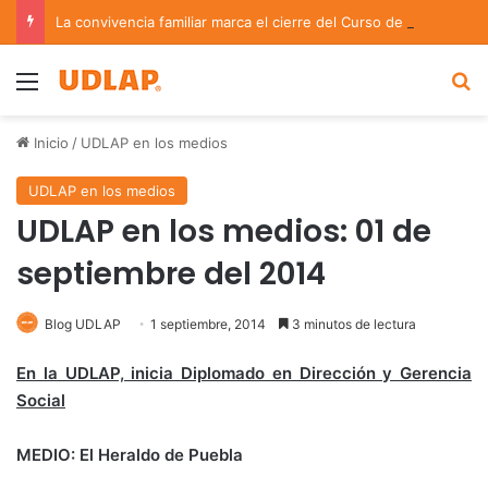
La convivencia familiar marca el cierre del Curso de Verano de Escuelas Aztecas
Menu
B
Inicio
/
UDLAP en los medios
UDLAP en los medios
UDLAP en los medios: 01 de
septiembre del 2014
Blog UDLAP
1 septiembre, 2014
3 minutos de lectura
En la UDLAP, inicia Diplomado en Dirección y Gerencia
Social
MEDIO: El Heraldo de Puebla