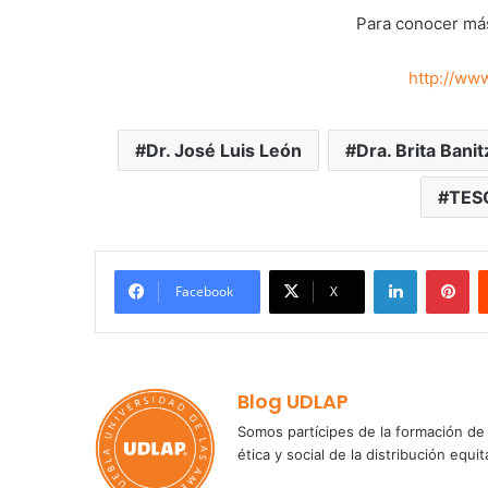
Para conocer más
http://ww
Dr. José Luis León
Dra. Brita Banit
TES
LinkedIn
Pi
Facebook
X
Blog UDLAP
Somos partícipes de la formación de 
ética y social de la distribución e