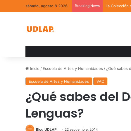
sábado, agosto 8 2026
Breaking News
La Colección 
Inicio
/
Escuela de Artes y Humanidades
/
¿Qué sabes d
Escuela de Artes y Humanidades
VAC
¿Qué sabes del 
Lenguas?
Blog UDLAP
22 septiembre, 2014