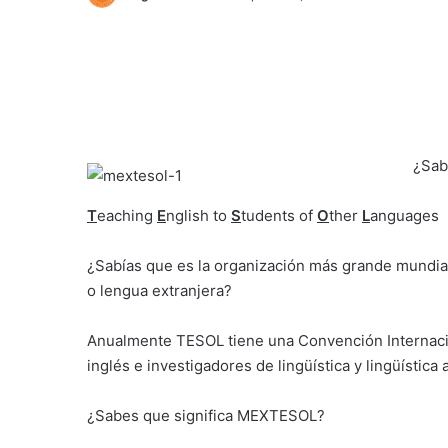
¿Sab
T
eaching
E
nglish to
S
tudents of
O
ther
L
anguages
¿Sabías que es la organización más grande mundi
o lengua extranjera?
Anualmente TESOL tiene una Convención Internac
inglés e investigadores de lingüística y lingüística 
¿Sabes que significa MEXTESOL?