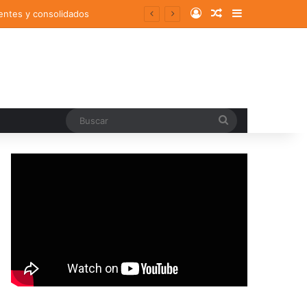
Log In
Random Article
Sidebar
entes y consolidados
Buscar