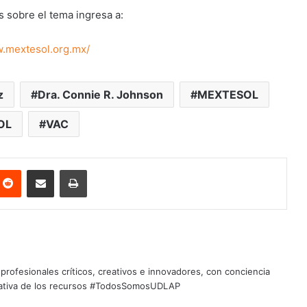
 sobre el tema ingresa a:
w.mextesol.org.mx/
z
Dra. Connie R. Johnson
MEXTESOL
OL
VAC
nterest
Reddit
Share via Email
Print
profesionales críticos, creativos e innovadores, con conciencia
quitativa de los recursos #TodosSomosUDLAP