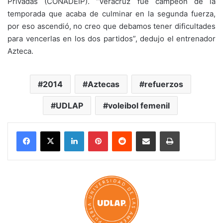
Privadas (CONADEIP). “Veracruz fue campeón de la
temporada que acaba de culminar en la segunda fuerza,
por eso ascendió, no creo que debamos tener dificultades
para vencerlas en los dos partidos”, dedujo el entrenador
Azteca.
2014
Aztecas
refuerzos
UDLAP
voleibol femenil
LinkedIn
Pinterest
Reddit
Share via Email
Print