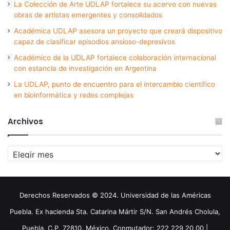
La Colección de Arte UDLAP fortalece su acervo con nuevas
obras de artistas emergentes y consolidados
Académica UDLAP asesora un proyecto que creará dispositivo
capaz de clasificar episodios ansioso-depresivos
Académico de la UDLAP fortalece colaboración internacional
con estancia de investigación en Argentina
La UDLAP, punto de encuentro para el intercambio científico
en bioinformática y redes complejas
Archivos
Archivos
Derechos Reservados © 2024. Universidad de las Américas
Puebla. Ex hacienda Sta. Catarina Mártir S/N. San Andrés Cholula,
Puebla. C.P. 72810. México. Conmutador: 222 229 20 00 |