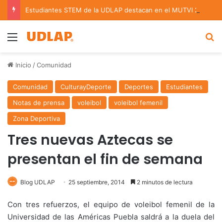
Estudiantes STEM de la UDLAP destacan en el MUTVI 2026
Menu
B
Inicio
/
Comunidad
Comunidad
CulturayDeporte
Deportes
Estudiantes
Notas de prensa
voleibol
voleibol femenil
Zona Deportiva
Tres nuevas Aztecas se
presentan el fin de semana
Blog UDLAP
25 septiembre, 2014
2 minutos de lectura
Con tres refuerzos, el equipo de voleibol femenil de la
Universidad de las Américas Puebla saldrá a la duela del