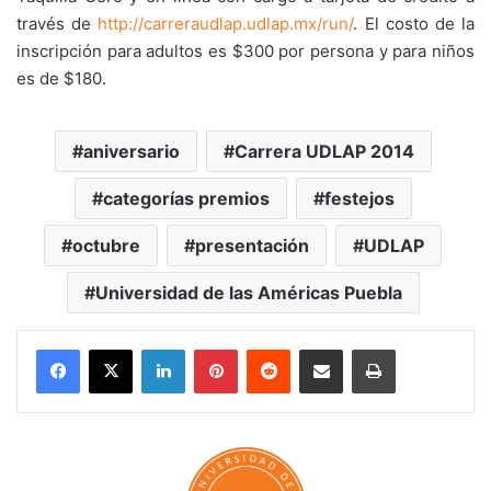
través de
http://carreraudlap.udlap.mx/run/
. El costo de la
inscripción para adultos es $300 por persona y para niños
es de $180.
aniversario
Carrera UDLAP 2014
categorías premios
festejos
octubre
presentación
UDLAP
Universidad de las Américas Puebla
LinkedIn
Pinterest
Reddit
Share via Email
Print