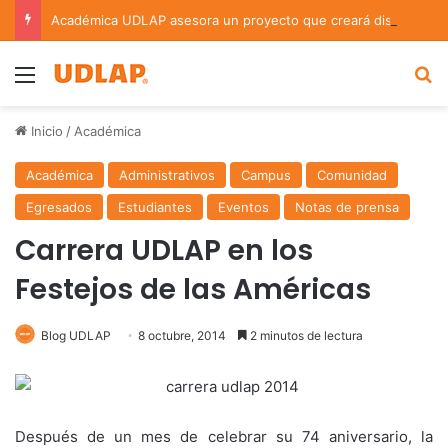
Académica UDLAP asesora un proyecto que creará dispositivo capaz de clasificar episodios ansioso-depresivos
Menu
B
Inicio
/
Académica
Académica
Administrativos
Campus
Comunidad
Egresados
Estudiantes
Eventos
Notas de prensa
Carrera UDLAP en los
Festejos de las Américas
Blog UDLAP
8 octubre, 2014
2 minutos de lectura
Después de un mes de celebrar su 74 aniversario, la