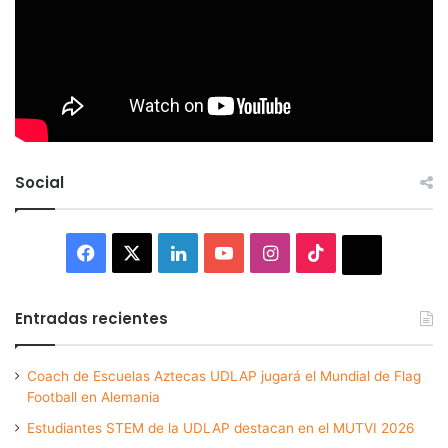
Social
Facebook
X
LinkedIn
YouTube
Instagram
TikTok
Thread
Entradas recientes
Coach de Escuelas Aztecas UDLAP jugará el Mundial de Flag
Football en Alemania
Estudiantes STEM de la UDLAP destacan en el MUTVI 2026