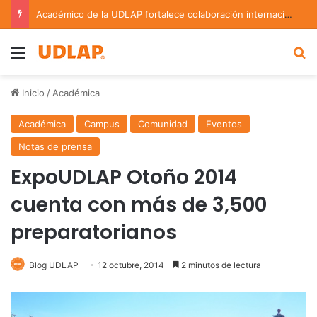
Académico de la UDLAP fortalece colaboración internacional con estancia de investigación en Argentina
Menu
B
Inicio
/
Académica
Académica
Campus
Comunidad
Eventos
Notas de prensa
ExpoUDLAP Otoño 2014
cuenta con más de 3,500
preparatorianos
Blog UDLAP
12 octubre, 2014
2 minutos de lectura