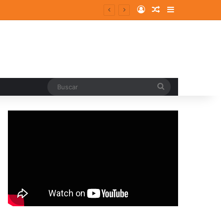
Log In
Random Article
Sidebar
Buscar