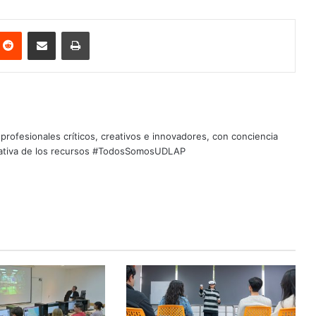
nterest
Reddit
Share via Email
Print
profesionales críticos, creativos e innovadores, con conciencia
quitativa de los recursos #TodosSomosUDLAP