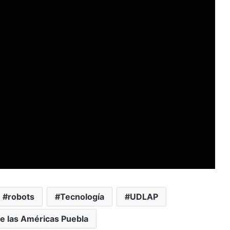
robots
Tecnología
UDLAP
e las Américas Puebla