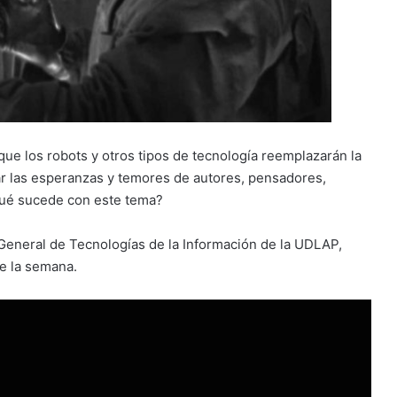
ue los robots y otros tipos de tecnología reemplazarán la
 las esperanzas y temores de autores, pensadores,
¿qué sucede con este tema?
General de Tecnologías de la Información de la UDLAP,
de la semana.