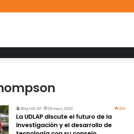
ia familiar marca el cierre del Curso de Verano de Escuelas Aztecas
Thompson
Blog UDLAP
28 mayo, 2020
859
La UDLAP discute el futuro de la
investigación y el desarrollo de
tecnología con su consejo