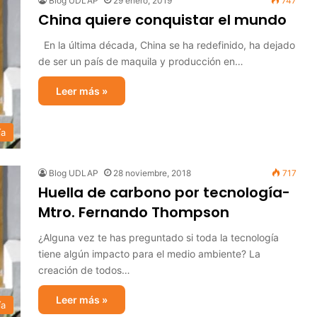
Blog UDLAP
29 enero, 2019
747
China quiere conquistar el mundo
En la última década, China se ha redefinido, ha dejado
de ser un país de maquila y producción en…
Leer más »
ía
Blog UDLAP
28 noviembre, 2018
717
Huella de carbono por tecnología-
Mtro. Fernando Thompson
¿Alguna vez te has preguntado si toda la tecnología
tiene algún impacto para el medio ambiente? La
creación de todos…
Leer más »
ía