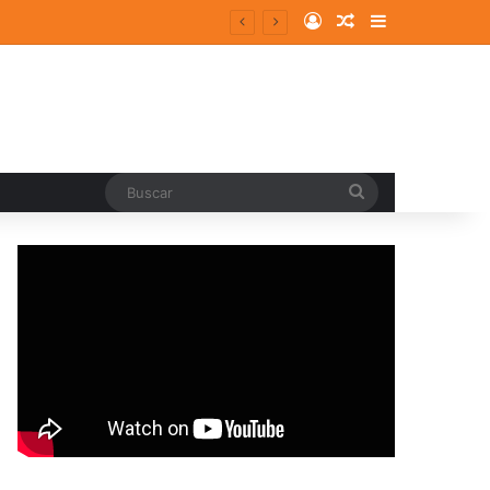
Log In
Random Article
Sidebar
Buscar