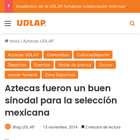
Académico de la UDLAP fortalece colaboración internacional con estancia de investigación en Argentina
Menu
B
Inicio
/
Aztecas UDLAP
Aztecas UDLAP
Comunidad
CulturayDeporte
Deportes
Eventos
Notas de prensa
Soccer
soccer femenil
Zona Deportiva
Aztecas fueron un buen
sinodal para la selección
mexicana
Blog UDLAP
13 noviembre, 2014
2 minutos de lectura