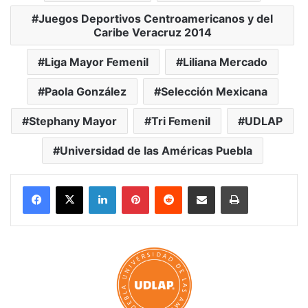
Juegos Deportivos Centroamericanos y del
Caribe Veracruz 2014
Liga Mayor Femenil
Liliana Mercado
Paola González
Selección Mexicana
Stephany Mayor
Tri Femenil
UDLAP
Universidad de las Américas Puebla
LinkedIn
Pinterest
Reddit
Share via Email
Print