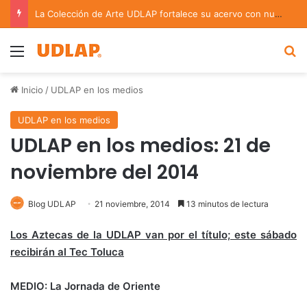
Académica UDLAP asesora un proyecto que creará dispositivo capaz de clasificar episodios ansioso-depresivos
Menu
B
Inicio
/
UDLAP en los medios
UDLAP en los medios
UDLAP en los medios: 21 de
noviembre del 2014
Blog UDLAP
21 noviembre, 2014
13 minutos de lectura
Los Aztecas de la UDLAP van por el título; este sábado
recibirán al Tec Toluca
MEDIO: La Jornada de Oriente