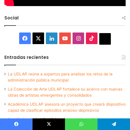
Social
Facebook
X
LinkedIn
YouTube
Instagram
TikTok
Thread
Entradas recientes
La UDLAP reúne a expertos para analizar los retos de la
administración pública municipal
La Colección de Arte UDLAP fortalece su acervo con nuevas
obras de artistas emergentes y consolidados
Académica UDLAP asesora un proyecto que creará dispositivo
capaz de clasificar episodios ansioso-depresivos
Académico de la UDLAP fortalece colaboración internacional
con estancia de investigación en Argentina
Facebook
X
WhatsApp
Telegram