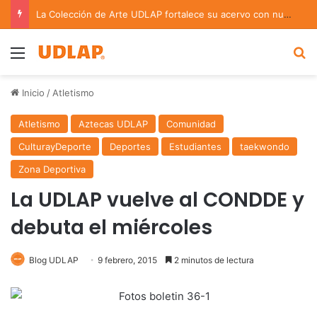
La Colección de Arte UDLAP fortalece su acervo con nuevas obras de artistas emergentes y consolidados
Menu
B
Inicio
/
Atletismo
Atletismo
Aztecas UDLAP
Comunidad
CulturayDeporte
Deportes
Estudiantes
taekwondo
Zona Deportiva
La UDLAP vuelve al CONDDE y
debuta el miércoles
Blog UDLAP
9 febrero, 2015
2 minutos de lectura