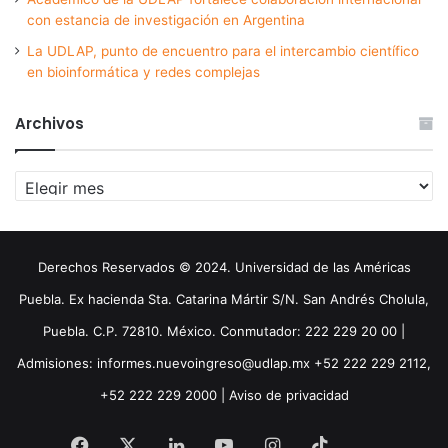
con estancia de investigación en Argentina
La UDLAP, punto de encuentro para el intercambio científico
en bioinformática y redes complejas
Archivos
Archivos
Derechos Reservados © 2024. Universidad de las Américas
Puebla. Ex hacienda Sta. Catarina Mártir S/N. San Andrés Cholula,
Puebla. C.P. 72810. México. Conmutador: 222 229 20 00 |
Admisiones: informes.nuevoingreso@udlap.mx +52 222 229 2112,
+52 222 229 2000 |
Aviso de privacidad
Facebook
X
LinkedIn
YouTube
Instagram
TikTok
Threa