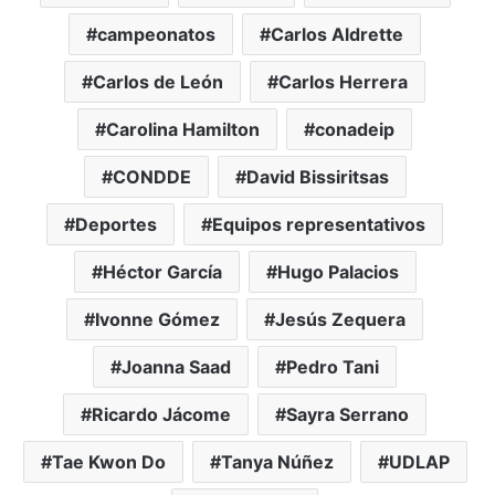
campeonatos
Carlos Aldrette
Carlos de León
Carlos Herrera
Carolina Hamilton
conadeip
CONDDE
David Bissiritsas
Deportes
Equipos representativos
Héctor García
Hugo Palacios
Ivonne Gómez
Jesús Zequera
Joanna Saad
Pedro Tani
Ricardo Jácome
Sayra Serrano
Tae Kwon Do
Tanya Núñez
UDLAP