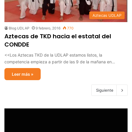
Aztecas UDLAP
Blog UDLAP
9 febrero, 2016
770
Aztecas de TKD hacia el estatal del
CONDDE
<<Los Aztecas TKD de la UDLAP estamos listos, la
competencia empieza a partir de las 9 de la mañana en…
Leer más »
Siguiente