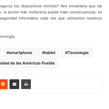
guros tus dispositivos móviles? Nos encantaría que las
, la acción más inofensiva puede traer consecuencias, es
eguridad informática cada vez que utilicemos nuestros
cnología.
smartphone
tablet
Tecnología
sidad de las Américas Puebla
nterest
Reddit
Share via Email
Print