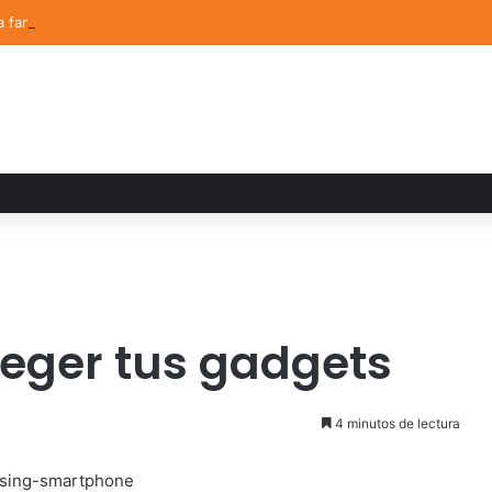
a familiar marca el cierre del Curso de Verano de Escuelas Aztecas
teger tus gadgets
4 minutos de lectura