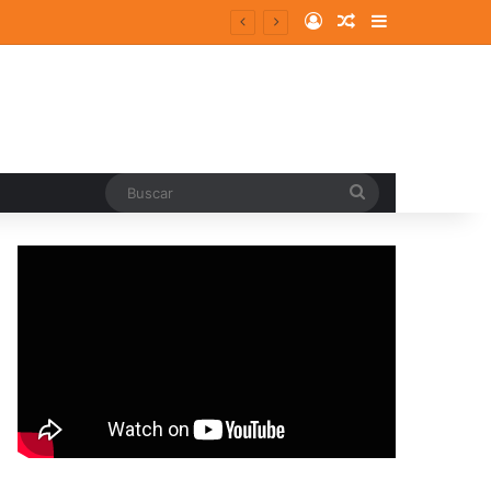
Log In
Random Article
Sidebar
Buscar