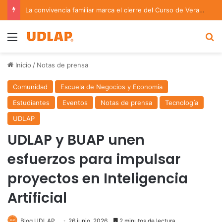
La convivencia familiar marca el cierre del Curso de Verano de Escuelas Aztecas
Menu
B
Inicio
/
Notas de prensa
Comunidad
Escuela de Negocios y Economía
Estudiantes
Eventos
Notas de prensa
Tecnología
UDLAP
UDLAP y BUAP unen
esfuerzos para impulsar
proyectos en Inteligencia
Artificial
Blog UDLAP
26 junio, 2026
2 minutos de lectura