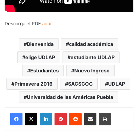
Descarga el PDF
aquí.
Bienvenida
calidad académica
elige UDLAP
estudiante UDLAP
Estudiantes
Nuevo Ingreso
Primavera 2016
SACSCOC
UDLAP
Universidad de las Américas Puebla
LinkedIn
Pinterest
Reddit
Share via Email
Print