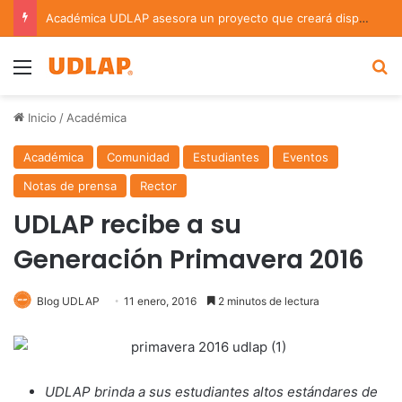
Académica UDLAP asesora un proyecto que creará dispositivo capaz de clasificar episodios ansioso-depresivos
Menu
B
Inicio
/
Académica
Académica
Comunidad
Estudiantes
Eventos
Notas de prensa
Rector
UDLAP recibe a su
Generación Primavera 2016
Blog UDLAP
11 enero, 2016
2 minutos de lectura
UDLAP brinda a sus estudiantes altos estándares de