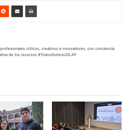
nterest
Reddit
Share via Email
Print
profesionales críticos, creativos e innovadores, con conciencia
quitativa de los recursos #TodosSomosUDLAP