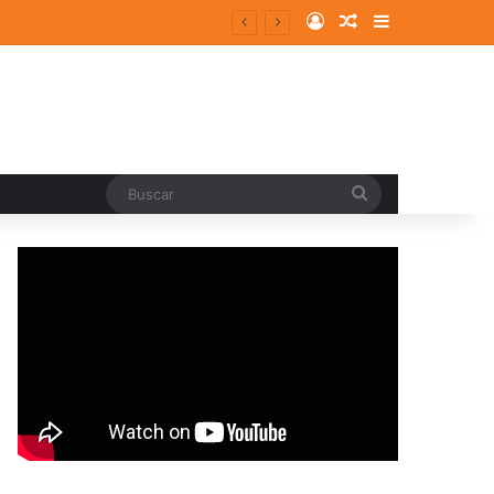
Log In
Random Article
Sidebar
Buscar