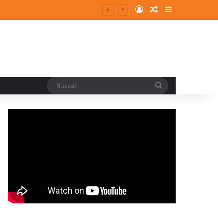
Log In
Random Article
Sidebar
entes y consolidados
Buscar