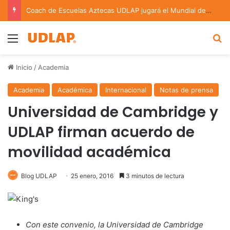
Coach de Escuelas Aztecas UDLAP jugará el Mundial de Flag Football en Alemania
Menu
B
Inicio
/
Academia
Academia
Académica
Internacional
Notas de prensa
Universidad de Cambridge y
UDLAP firman acuerdo de
movilidad académica
Blog UDLAP
25 enero, 2016
3 minutos de lectura
Con este convenio, la Universidad de Cambridge