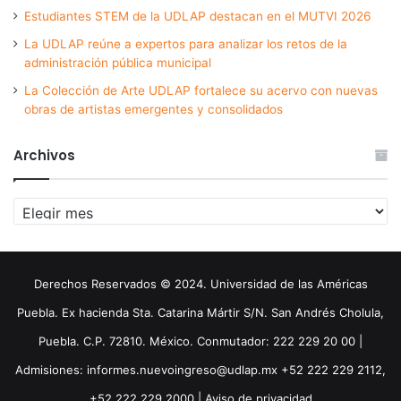
Estudiantes STEM de la UDLAP destacan en el MUTVI 2026
La UDLAP reúne a expertos para analizar los retos de la
administración pública municipal
La Colección de Arte UDLAP fortalece su acervo con nuevas
obras de artistas emergentes y consolidados
Archivos
Archivos
Derechos Reservados © 2024. Universidad de las Américas
Puebla. Ex hacienda Sta. Catarina Mártir S/N. San Andrés Cholula,
Puebla. C.P. 72810. México. Conmutador: 222 229 20 00 |
Admisiones: informes.nuevoingreso@udlap.mx +52 222 229 2112,
+52 222 229 2000 |
Aviso de privacidad