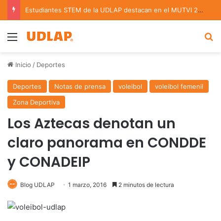
Estudiantes STEM de la UDLAP destacan en el MUTVI 2026
Menu
B
Inicio
/
Deportes
Deportes
Notas de prensa
voleibol
voleibol femenil
Zona Deportiva
Los Aztecas denotan un
claro panorama en CONDDE
y CONADEIP
Blog UDLAP
1 marzo, 2016
2 minutos de lectura