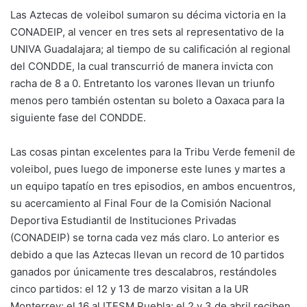
Las Aztecas de voleibol sumaron su décima victoria en la
CONADEIP, al vencer en tres sets al representativo de la
UNIVA Guadalajara; al tiempo de su calificación al regional
del CONDDE, la cual transcurrió de manera invicta con
racha de 8 a 0. Entretanto los varones llevan un triunfo
menos pero también ostentan su boleto a Oaxaca para la
siguiente fase del CONDDE.
Las cosas pintan excelentes para la Tribu Verde femenil de
voleibol, pues luego de imponerse este lunes y martes a
un equipo tapatío en tres episodios, en ambos encuentros,
su acercamiento al Final Four de la Comisión Nacional
Deportiva Estudiantil de Instituciones Privadas
(CONADEIP) se torna cada vez más claro. Lo anterior es
debido a que las Aztecas llevan un record de 10 partidos
ganados por únicamente tres descalabros, restándoles
cinco partidos: el 12 y 13 de marzo visitan a la UR
Monterrey; el 16 al ITESM Puebla; el 2 y 3 de abril reciben