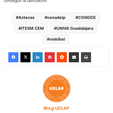
conseguir la calificación.
Aztecas
conadeip
CONDDE
ITESM CEM
UNIVA Guadalajara
voleibol
LinkedIn
Pinterest
Reddit
Share via Email
Print
Blog UDLAP