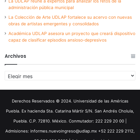
La UDLAP reúne a expertos para analizar los retos de la
administración pública municipal
La Colección de Arte UDLAP fortalece su acervo con nuevas
obras de artistas emergentes y consolidados
Académica UDLAP asesora un proyecto que creará dispositivo
capaz de clasificar episodios ansioso-depresivos
Archivos
Archivos
Derechos Reservados © 2024. Universidad de las Américas
Puebla. Ex hacienda Sta. Catarina Mártir S/N. San Andrés Cholula,
Puebla. C.P. 72810. México. Conmutador: 222 229 20 00 |
Admisiones: informes.nuevoingreso@udlap.mx +52 222 229 2112,