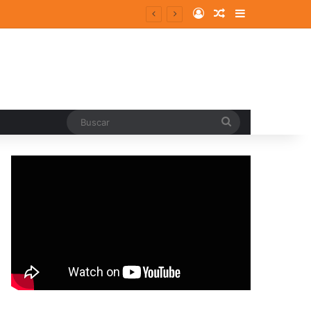
Log In
Random Article
Sidebar
Buscar