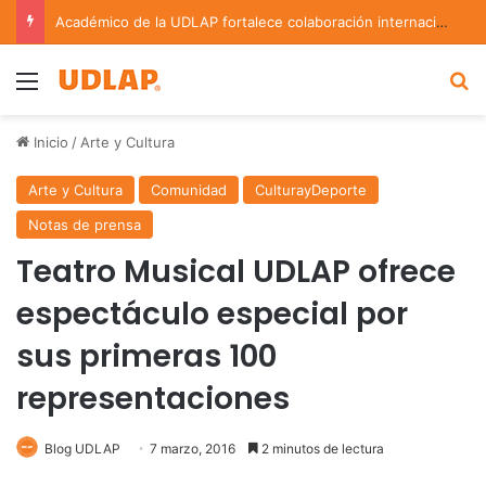
Académico de la UDLAP fortalece colaboración internacional con estancia de investigación en Argentina
Menu
B
Inicio
/
Arte y Cultura
Arte y Cultura
Comunidad
CulturayDeporte
Notas de prensa
Teatro Musical UDLAP ofrece
espectáculo especial por
sus primeras 100
representaciones
Blog UDLAP
7 marzo, 2016
2 minutos de lectura