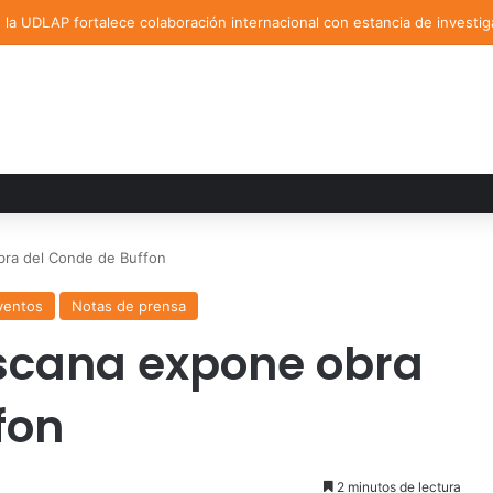
la UDLAP fortalece colaboración internacional con estancia de investig
bra del Conde de Buffon
ventos
Notas de prensa
iscana expone obra
fon
2 minutos de lectura