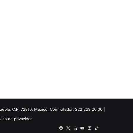
Puebla. C.P. 72810. México. Conmutador: 222 229 20 00 |
viso de privacidad
Facebook
X
LinkedIn
YouTube
Instagram
TikTok
Threads