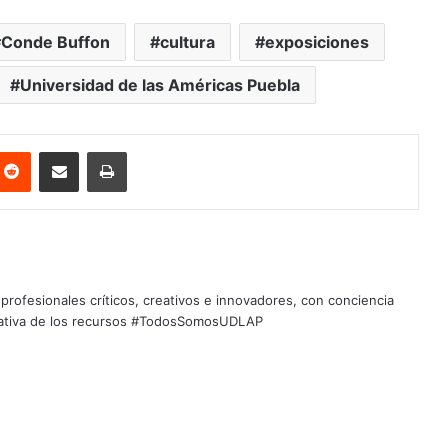
Conde Buffon
cultura
exposiciones
Universidad de las Américas Puebla
nterest
Reddit
Share via Email
Print
profesionales críticos, creativos e innovadores, con conciencia
quitativa de los recursos #TodosSomosUDLAP