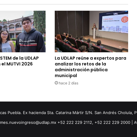
 STEM de la UDLAP
La UDLAP reúne a expertos para
 el MUTVI 2026
analizar los retos de la
administración pública
municipal
hace 2 días
s Puebla. Ex hacienda Sta. Catarina Mártir S/N. San Andrés Cholula, 
ormes.nuevoingreso@udlap.mx +52 222 229 2112, +52 222 229 2000 |
A