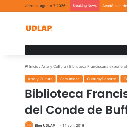
viernes, agosto 7 2026
Breaking News
Académico de 
Inicio
/
Arte y Cultura
/
Biblioteca Franciscana expone o
Arte y Cultura
Comunidad
CulturayDeporte
E
Biblioteca Franc
del Conde de Buf
Blog UDLAP
14 abril, 2016