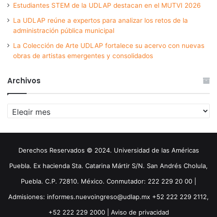
Estudiantes STEM de la UDLAP destacan en el MUTVI 2026
La UDLAP reúne a expertos para analizar los retos de la
administración pública municipal
La Colección de Arte UDLAP fortalece su acervo con nuevas
obras de artistas emergentes y consolidados
Archivos
Archivos
Derechos Reservados © 2024. Universidad de las Américas
Puebla. Ex hacienda Sta. Catarina Mártir S/N. San Andrés Cholula,
Puebla. C.P. 72810. México. Conmutador: 222 229 20 00 |
Admisiones: informes.nuevoingreso@udlap.mx +52 222 229 2112,
+52 222 229 2000 |
Aviso de privacidad