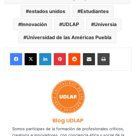
estados unidos
Estudiantes
Innovación
UDLAP
Universia
Universidad de las Américas Puebla
LinkedIn
Pinterest
Reddit
Share via Email
Print
Blog UDLAP
Somos partícipes de la formación de profesionales críticos,
creativos e innovadores, con conciencia ética y social de la