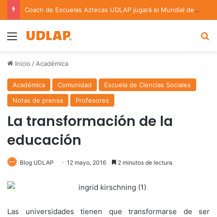
Coach de Escuelas Aztecas UDLAP jugará el Mundial de Flag Football en Alemania
Menu
B
Inicio
/
Académica
Académica
Comunidad
Escuela de Ciencias Sociales
Notas de prensa
Profesores
La transformación de la
educación
Blog UDLAP
12 mayo, 2016
2 minutos de lectura
Las universidades tienen que transformarse de ser